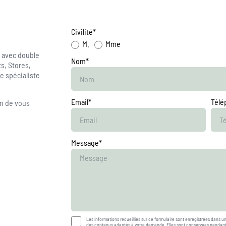
Civilité*
M.
Mme
s avec double
Nom*
s, Stores,
re spécialiste
Email*
Télé
in de vous
Message*
Les informations recueillies sur ce formulaire sont enregistrées dans u
des contenus adaptés à votre demande. Elles sont conservées pendant