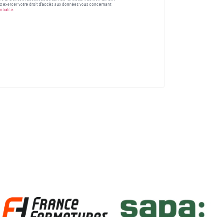
vez exercer votre droit d’accès aux données vous concernant
ntialité
.