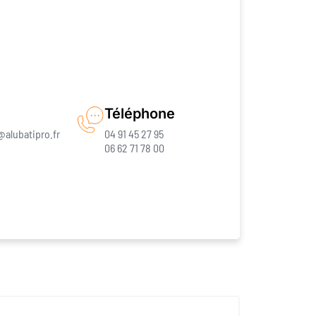
Téléphone
@alubatipro.fr
04 91 45 27 95
06 62 71 78 00