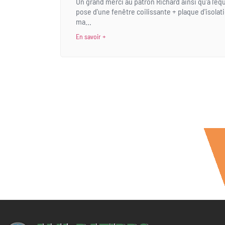
Un grand merci au patron Richard ainsi qu'à l'équ
pose d'une fenêtre coilissante + plaque d'isola
ma...
En savoir +
Une demande
spécifique ?