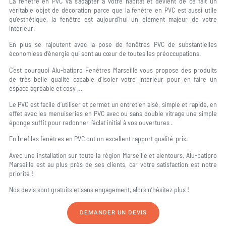
La fenêtre en PVC va s’adapter à votre habitat et devient de ce fait un
véritable objet de décoration parce que la fenêtre en PVC est aussi utile
qu’esthétique, la fenêtre est aujourd’hui un élément majeur de votre
intérieur.
En plus se rajoutent avec la pose de fenêtres PVC de substantielles
économiess d’énergie qui sont au cœur de toutes les préoccupations.
C’est pourquoi Alu-batipro Fenêtres Marseille vous propose des produits
de très belle qualité capable d’isoler votre intérieur pour en faire un
espace agréable et cosy …
Le PVC est facile d’utiliser et permet un entretien aisé, simple et rapide, en
effet avec les menuiseries en PVC avec ou sans double vitrage une simple
éponge suffit pour redonner l’éclat initial à vos ouvertures .
En bref les fenêtres en PVC ont un excellent rapport qualité-prix.
Avec une installation sur toute la région Marseille et alentours, Alu-batipro
Marseille est au plus près de ses clients, car votre satisfaction est notre
priorité !
Nos devis sont gratuits et sans engagement, alors n’hésitez plus !
DEMANDER UN DEVIS