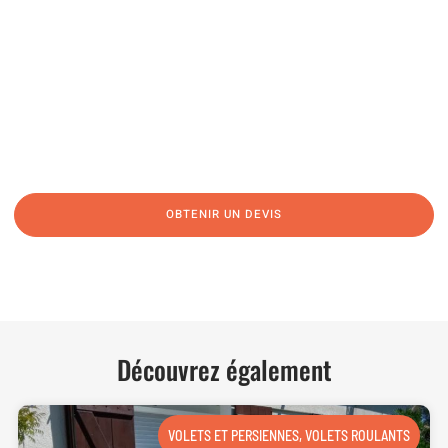
04 91 45 27 95
06 62 71 78 00
N’hésitez pas à nous appeler pour une réponse rapide et directe à toutes
vos interrogations ! Notre équipe chaleureuse est à votre écoute pour vous
guider et vous conseiller de manière personnalisée.
OBTENIR UN DEVIS
NOUS CONTACTER
Découvrez également
VOLETS ET PERSIENNES
,
VOLETS ROULANTS