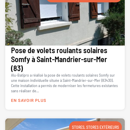
Pose de volets roulants solaires
Somfy à Saint-Mandrier-sur-Mer
(83)
Alu-Batipro a réalisé la pose de volets roulants solaires Somfy sur
une maison individuelle située à Saint-Mandrier-sur-Mer (83430).
Cette installation a permis de moderniser les fermetures existantes
sans réaliser de...
EN SAVOIR PLUS
STORES
,
STORES EXTÉRIEURS