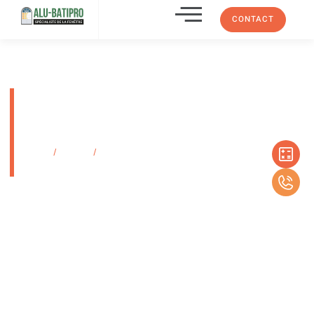
CONTACT
Installation de pergola design
sur mesure à Marseille la
Valentine
Accueil
/
Produits
/
Installation de pergola design sur mesure à Marseille
la Valentine