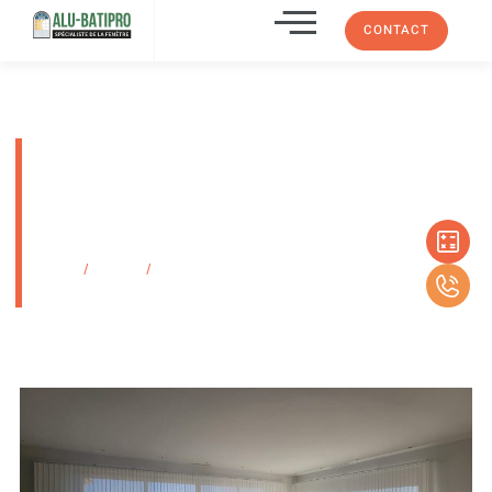
CONTACT
Installation de stores à bandes
verticales électriques pour
grandes baies vitrées – La
Cadière-d’Azur
Accueil
/
Produits
/
Installation de stores à bandes verticales électriques
pour grandes baies vitrées – La Cadière-d’Azur