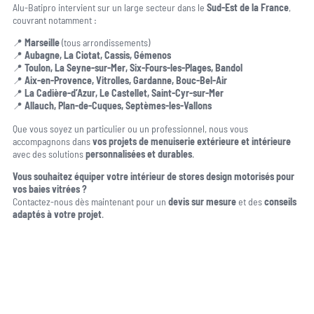
Alu-Batipro intervient sur un large secteur dans le
Sud-Est de la France
,
couvrant notamment :
📍
Marseille
(tous arrondissements)
📍
Aubagne, La Ciotat, Cassis, Gémenos
📍
Toulon, La Seyne-sur-Mer, Six-Fours-les-Plages, Bandol
📍
Aix-en-Provence, Vitrolles, Gardanne, Bouc-Bel-Air
📍
La Cadière-d’Azur, Le Castellet, Saint-Cyr-sur-Mer
📍
Allauch, Plan-de-Cuques, Septèmes-les-Vallons
Que vous soyez un particulier ou un professionnel, nous vous
accompagnons dans
vos projets de menuiserie extérieure et intérieure
avec des solutions
personnalisées et durables
.
Vous souhaitez équiper votre intérieur de stores design motorisés pour
vos baies vitrées ?
Contactez-nous dès maintenant pour un
devis sur mesure
et des
conseils
adaptés à votre projet
.
Une question, un projet ?