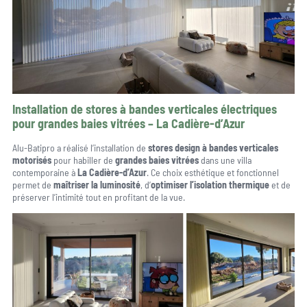
Installation de stores à bandes verticales électriques
pour grandes baies vitrées – La Cadière-d’Azur
Alu-Batipro a réalisé l’installation de
stores design à bandes verticales
motorisés
pour habiller de
grandes baies vitrées
dans une villa
contemporaine à
La Cadière-d’Azur
. Ce choix esthétique et fonctionnel
permet de
maîtriser la luminosité
, d’
optimiser l’isolation thermique
et de
préserver l’intimité tout en profitant de la vue.