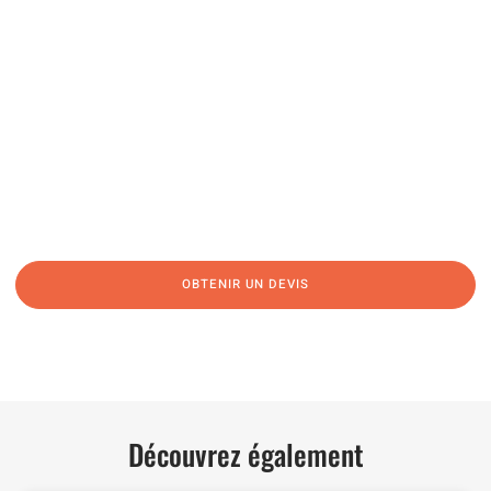
04 91 45 27 95
06 62 71 78 00
N’hésitez pas à nous appeler pour une réponse rapide et directe à toutes
vos interrogations ! Notre équipe chaleureuse est à votre écoute pour vous
guider et vous conseiller de manière personnalisée.
OBTENIR UN DEVIS
NOUS CONTACTER
Découvrez également