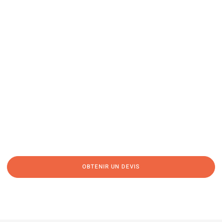
Une question, un projet ?
04 91 45 27 95
06 62 71 78 00
N’hésitez pas à nous appeler pour une réponse rapide et directe à toutes
vos interrogations ! Notre équipe chaleureuse est à votre écoute pour vous
guider et vous conseiller de manière personnalisée.
OBTENIR UN DEVIS
NOUS CONTACTER