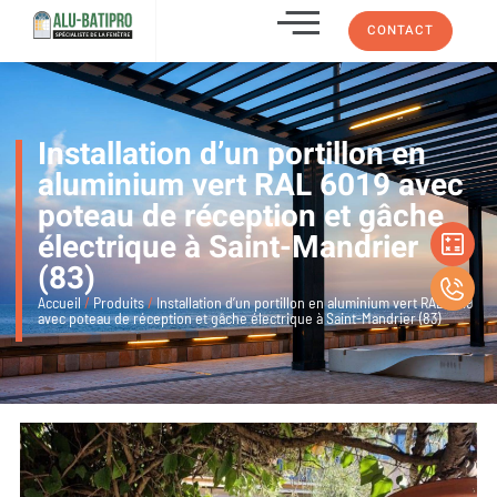
CONTACT
Installation d’un portillon en
aluminium vert RAL 6019 avec
poteau de réception et gâche
électrique à Saint-Mandrier
(83)
Accueil
/
Produits
/
Installation d’un portillon en aluminium vert RAL 6019
avec poteau de réception et gâche électrique à Saint-Mandrier (83)