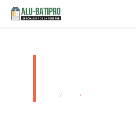
Installati
aluminium 
Accueil
/
Produits
/
Installation d’une véranda en