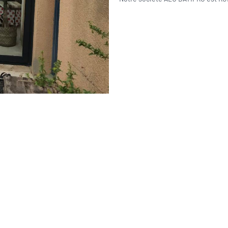
06 62 71 78 00
et directe à toutes vos interrogations ! Notre
der et vous conseiller de manière personnalisée.