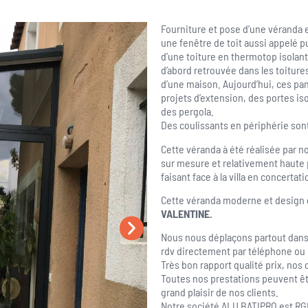
Fourniture et pose d’une véranda 
une fenêtre de toit aussi appelé pu
d’une toiture en thermotop isolan
d’abord retrouvée dans les toiture
d’une maison. Aujourd’hui, ces p
projets d’extension, des portes is
des pergola.
Des coulissants en périphérie sont
Cette véranda à été réalisée par
sur mesure et relativement haute
faisant face à la villa en concertat
Cette véranda moderne et design e
VALENTINE.
Nous nous déplaçons partout dan
rdv directement par téléphone ou p
Très bon rapport qualité prix, nos 
Toutes nos prestations peuvent êt
grand plaisir de nos clients.
Notre société ALU BATIPRO est RG