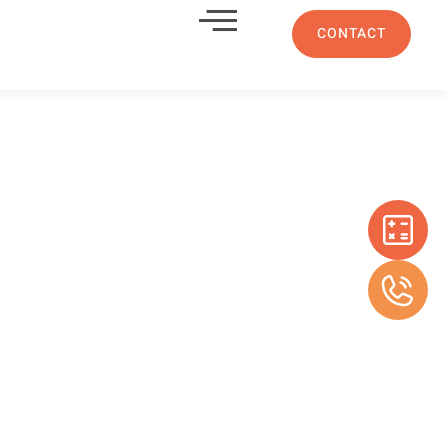
CONTACT
 en
a ciotat