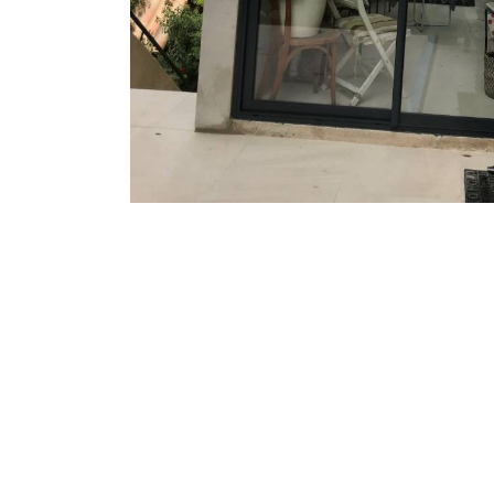
Une question, un projet ?
04 91 45 27 95
N’hésitez pas à nous appeler pour une réponse rapide 
équipe chaleureuse est à votre écoute pour vous gui