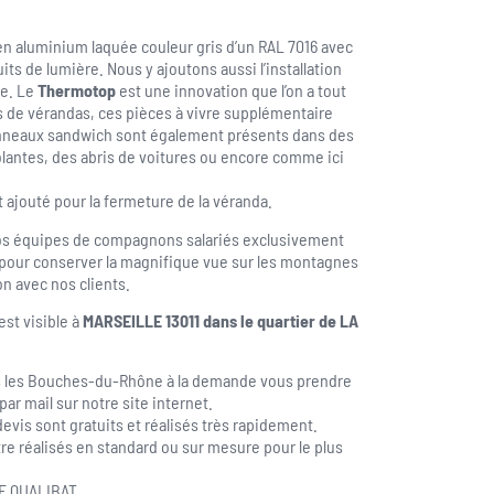
en aluminium laquée couleur gris d’un RAL 7016 avec
its de lumière. Nous y ajoutons aussi l’installation
te. Le
Thermotop
est une innovation que l’on a tout
s de vérandas, ces pièces à vivre supplémentaire
anneaux sandwich sont également présents dans des
olantes, des abris de voitures ou encore comme ici
 ajouté pour la fermeture de la véranda.
 nos équipes de compagnons salariés exclusivement
 pour conserver la magnifique vue sur les montagnes
ion avec nos clients.
st visible à
MARSEILLE 13011 dans le quartier de LA
s les Bouches-du-Rhône à la demande vous prendre
ar mail sur notre site internet.
devis sont gratuits et réalisés très rapidement.
re réalisés en standard ou sur mesure pour le plus
E QUALIBAT.