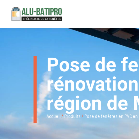
Pose de f
rénovation
région de 
Accueil
/
Produits
/
Pose de fenêtres en PVC en r