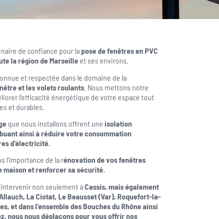
enaire de confiance pour la
pose de fenêtres en PVC
ute la région de Marseille
et ses environs.
econnue et respectée dans le domaine de la
nêtre et les volets roulants
. Nous mettons notre
liorer l’efficacité énergétique de votre espace tout
es et durables.
ge
que nous installons offrent une
isolation
ibuant ainsi à réduire votre consommation
es d’électricité.
 l’importance de la r
énovation de vos fenêtres
e maison et renforcer sa sécurité.
à intervenir non seulement à
Cassis, mais également
 Allauch, La Ciotat, Le Beausset (Var), Roquefort-la-
s, et dans l’ensemble des Bouches du Rhône ainsi
ez, nous nous déplaçons pour vous offrir nos