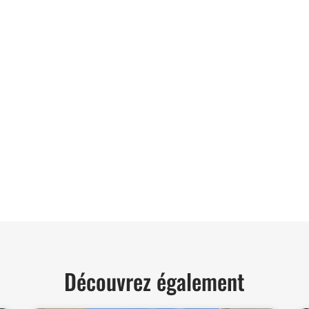
06 62 71 78 00
et directe à toutes vos interrogations ! Notre
der et vous conseiller de manière personnalisée.
TER
Découvrez également