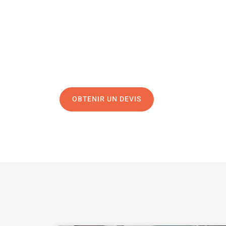
Une question, un projet ?
04 91 45 27 95
N’hésitez pas à nous appeler pour une réponse rapide 
équipe chaleureuse est à votre écoute pour vous gui
OBTENIR UN DEVIS
NOUS CONTAC