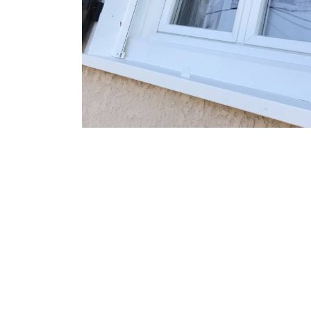
Une question, un projet ?
04 91 45 27 95
N’hésitez pas à nous appeler pour une réponse rapide 
équipe chaleureuse est à votre écoute pour vous gui