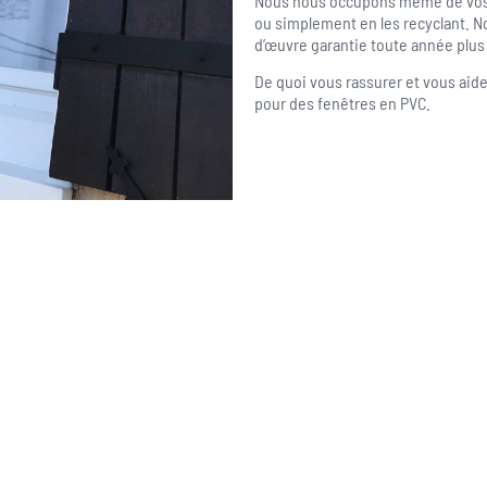
Nous nous occupons même de vos a
ou simplement en les recyclant. 
d’œuvre garantie toute année plus 
De quoi vous rassurer et vous aide
pour des fenêtres en PVC.
06 62 71 78 00
et directe à toutes vos interrogations ! Notre
der et vous conseiller de manière personnalisée.