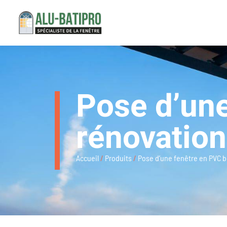
Pose d’une
rénovatio
Accueil
/
Produits
/
Pose d’une fenêtre en PVC 