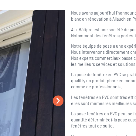
Nous avons aujourd’hui l’honneur
blanc en rénovation à Allauch en
Alu-Bâtipro est une société de po
Notamment des fenêtres; portes-fe
Notre équipe de pose a une expéri
Nous intervenons directement ch
Nos experts commerciaux passe che
les meilleurs services et solutions
La pose de fenêtre en PVC se pra
qualité, un produit phare en menui
comme de professionnels.
Les fenêtres en PVC sont très effi
elles sont mêmes les meilleures s
La pose fenêtres en PVC peut se 
quantité déterminée), la pose aus
fenêtres tout de suite.