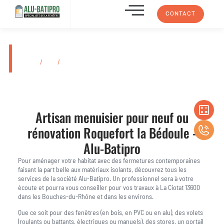
CONTACT
Roquefort la Bédoule
Accueil
/
Lieu
/
Roquefort la Bédoule
Artisan menuisier pour neuf ou
rénovation
Roquefort la Bédoule
-
Alu-Batipro
Pour aménager votre habitat avec des fermetures contemporaines
faisant la part belle aux matériaux isolants, découvrez tous les
services de la société Alu-Batipro. Un professionnel sera à votre
écoute et pourra vous conseiller pour vos travaux à La Ciotat 13600
dans les Bouches-du-Rhône et dans les environs.
Que ce soit pour des fenêtres (en bois, en PVC ou en alu), des volets
(roulants ou battants, électriques ou manuels), des stores, un portail