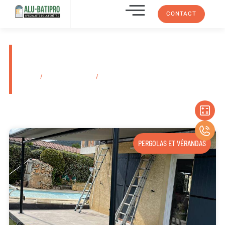
CONTACT
Pose de rideau métallique pour
magasin Aubagne 13400
Accueil
/
Secteurs d'activité
/
Pose de rideau métallique pour magasin
Aubagne 13400
PERGOLAS ET VÉRANDAS