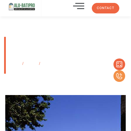
CONTACT
Fenêtres à la Française PVC 70
mm avec normes pour
répondre au marché français
Accueil
/
Produits
/
Fenêtres à la Française PVC 70 mm avec normes pour
répondre au marché français