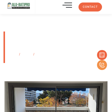
CONTACT
Installation d’une baie vitrée
coulissante grand format à
Marseille 13009
Accueil
/
Produits
/
Installation d’une baie vitrée coulissante grand format
à Marseille 13009