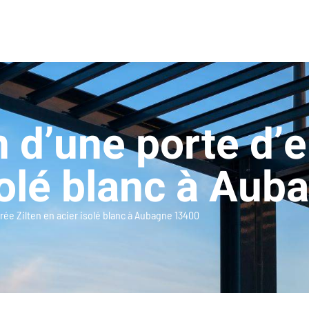
n d’une porte d’e
solé blanc à Au
trée Zilten en acier isolé blanc à Aubagne 13400