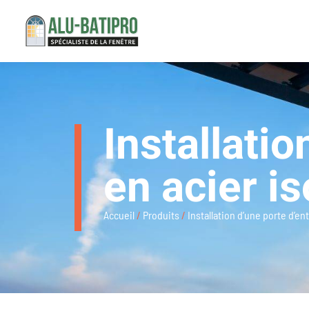
Installatio
en acier i
Accueil
/
Produits
/
Installation d’une porte d’en