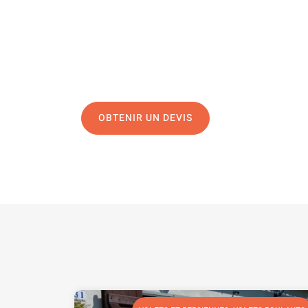
Une question, un projet ?
04 91 45 27 95
N’hésitez pas à nous appeler pour une réponse rapide 
équipe chaleureuse est à votre écoute pour vous gui
OBTENIR UN DEVIS
NOUS CONTAC