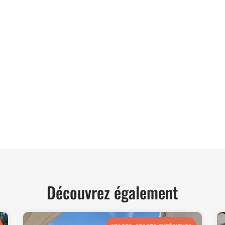
06 62 71 78 00
et directe à toutes vos interrogations ! Notre
der et vous conseiller de manière personnalisée.
TER
Découvrez également