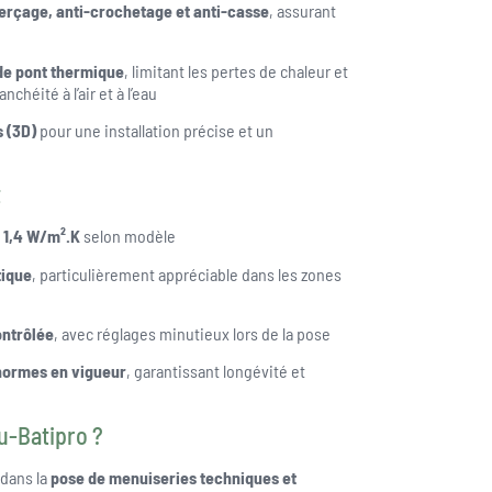
perçage, anti-crochetage et anti-casse
, assurant
de pont thermique
, limitant les pertes de chaleur et
chéité à l’air et à l’eau
 (3D)
pour une installation précise et un
t
 1,4 W/m².K
selon modèle
tique
, particulièrement appréciable dans les zones
ontrôlée
, avec réglages minutieux lors de la pose
normes en vigueur
, garantissant longévité et
u-Batipro ?
 dans la
pose de menuiseries techniques et