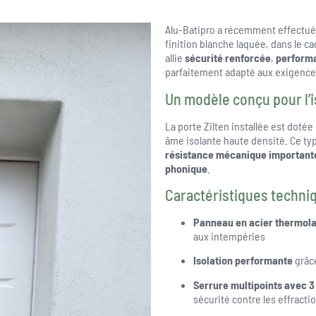
Alu-Batipro a récemment effectué
finition blanche laquée, dans le c
allie
sécurité renforcée
,
perform
parfaitement adapté aux exigence
Un modèle conçu pour l’is
La porte Zilten installée est dotée
âme isolante haute densité. Ce type
résistance mécanique important
phonique
.
Caractéristiques techniq
Panneau en acier thermol
aux intempéries
Isolation performante
grâc
Serrure multipoints avec 3
sécurité contre les effracti