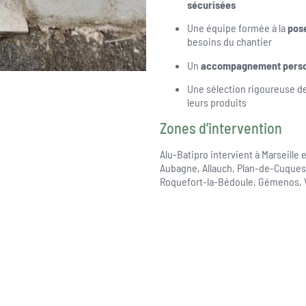
sécurisées
Une équipe formée à la
pose
besoins du chantier
Un
accompagnement perso
Une sélection rigoureuse d
leurs produits
Zones d’intervention
Alu-Batipro intervient à Marseill
Aubagne, Allauch, Plan-de-Cuques
Roquefort-la-Bédoule, Gémenos, V