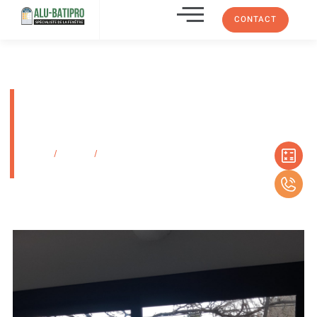
CONTACT
Installation de baies vitrées en
alu double vitrage pour maison
à La Ciotat 13600
Accueil
/
Produits
/
Installation de baies vitrées en alu double vitrage
pour maison à La Ciotat 13600