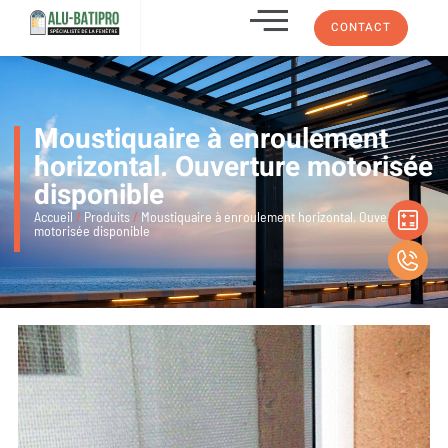
CONTACT
Moustiquaire à enroulement
horizontal. Ouverture motorisée
disponible
Accueil
/
Produits
/
Moustiquaire à enroulement horizontal. Ouverture
motorisée disponible