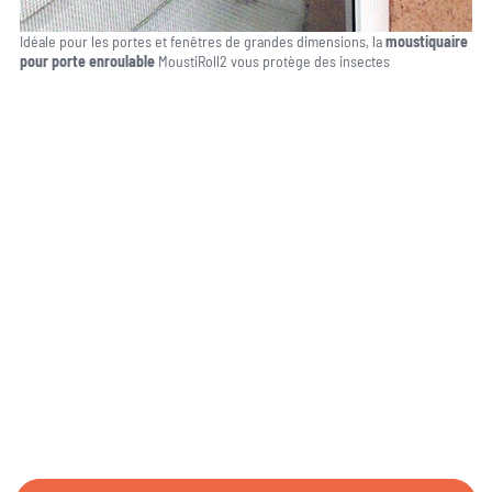
Idéale pour les portes et fenêtres de grandes dimensions, la
moustiquaire
pour porte enroulable
MoustiRoll2 vous protège des insectes
Une question, un projet ?
04 91 45 27 95
06 62 71 78 00
N’hésitez pas à nous appeler pour une réponse rapide et directe à toutes
vos interrogations ! Notre équipe chaleureuse est à votre écoute pour vous
guider et vous conseiller de manière personnalisée.