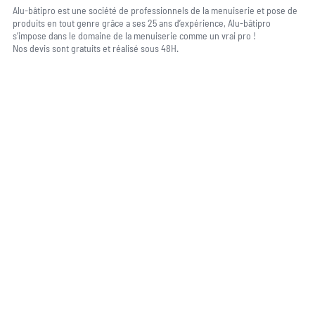
Alu-bâtipro est une société de professionnels de la menuiserie et pose de
produits en tout genre grâce a ses 25 ans d’expérience, Alu-bâtipro
s’impose dans le domaine de la menuiserie comme un vrai pro !
Nos devis sont gratuits et réalisé sous 48H.
Une question, un projet ?
04 91 45 27 95
06 62 71 78 00
N’hésitez pas à nous appeler pour une réponse rapide et directe à toutes
vos interrogations ! Notre équipe chaleureuse est à votre écoute pour vous
guider et vous conseiller de manière personnalisée.