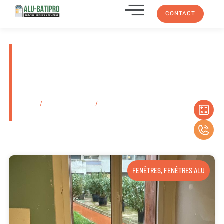
CONTACT
Pose de porte de garage
sectionnelle sur mesure Cassis
En Provence-Alpes-Côte
D’azur
Accueil
/
Secteurs d'activité
/
Pose de porte de garage sectionnelle sur
mesure Cassis En Provence-Alpes-Côte D’azur
FENÊTRES
,
FENÊTRES ALU