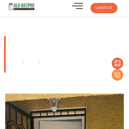
CONTACT
Porte d’entrée en aluminium
laquée blanche avec grille de
défense à Château Gombert
Accueil
/
Produits
/
Porte d’entrée en aluminium laquée blanche avec
grille de défense à Château Gombert