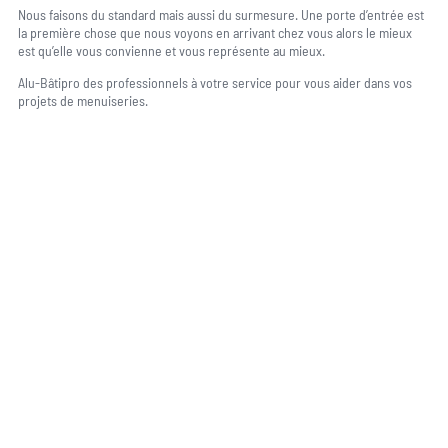
Nous faisons du standard mais aussi du surmesure. Une porte d’entrée est
la première chose que nous voyons en arrivant chez vous alors le mieux
est qu’elle vous convienne et vous représente au mieux.
Alu-Bâtipro des professionnels à votre service pour vous aider dans vos
projets de menuiseries.
Une question, un projet ?
04 91 45 27 95
06 62 71 78 00
N’hésitez pas à nous appeler pour une réponse rapide et directe à toutes
vos interrogations ! Notre équipe chaleureuse est à votre écoute pour vous
guider et vous conseiller de manière personnalisée.