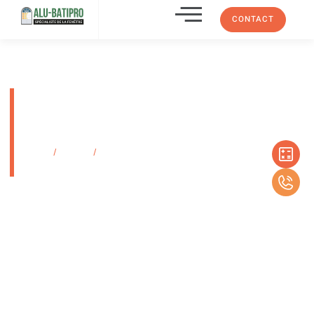
CONTACT
Pose et installation de stores
bateaux originals et
personnalisable
Accueil
/
Produits
/
Pose et installation de stores bateaux originals et
personnalisable