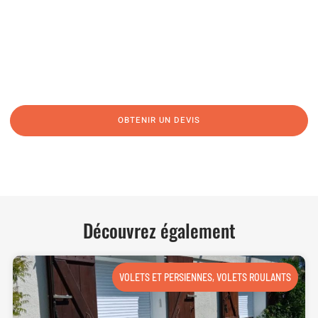
06 62 71 78 00
N’hésitez pas à nous appeler pour une réponse rapide et directe à toutes
vos interrogations ! Notre équipe chaleureuse est à votre écoute pour vous
guider et vous conseiller de manière personnalisée.
OBTENIR UN DEVIS
NOUS CONTACTER
Découvrez également
VOLETS ET PERSIENNES
,
VOLETS ROULANTS