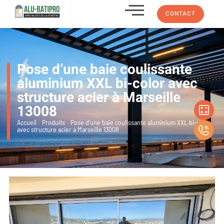
CONTACT
Pose d’une baie coulissante
aluminium XXL bi-color avec
structure acier à Marseille
13008
Accueil
/
Produits
/
Pose d’une baie coulissante aluminium XXL bi-color
avec structure acier à Marseille 13008