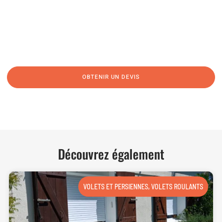
06 62 71 78 00
N’hésitez pas à nous appeler pour une réponse rapide et directe à toutes
vos interrogations ! Notre équipe chaleureuse est à votre écoute pour vous
guider et vous conseiller de manière personnalisée.
OBTENIR UN DEVIS
NOUS CONTACTER
Découvrez également
VOLETS ET PERSIENNES
,
VOLETS ROULANTS