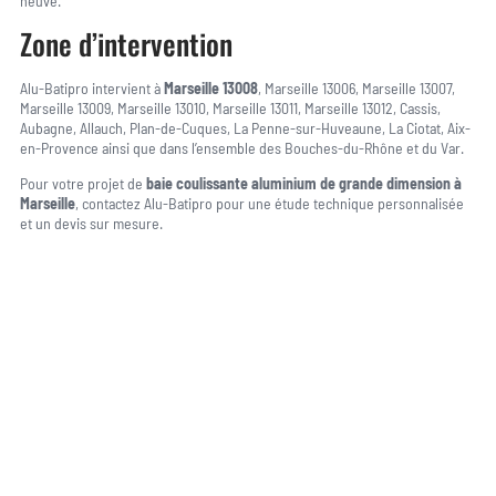
neuve.
Zone d’intervention
Alu-Batipro intervient à
Marseille 13008
, Marseille 13006, Marseille 13007,
Marseille 13009, Marseille 13010, Marseille 13011, Marseille 13012, Cassis,
Aubagne, Allauch, Plan-de-Cuques, La Penne-sur-Huveaune, La Ciotat, Aix-
en-Provence ainsi que dans l’ensemble des Bouches-du-Rhône et du Var.
Pour votre projet de
baie coulissante aluminium de grande dimension à
Marseille
, contactez Alu-Batipro pour une étude technique personnalisée
et un devis sur mesure.
Une question, un projet ?
04 91 45 27 95