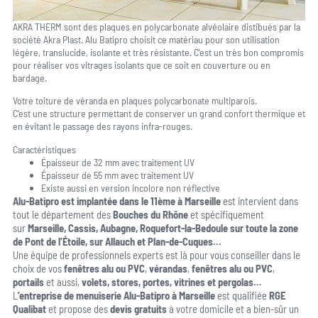
AKRA THERM sont des plaques en polycarbonate alvéolaire distibués par la
société Akra Plast. Alu Batipro choisit ce matériau pour son utilisation
légère, translucide, isolante et très résistante. C’est un très bon compromis
pour réaliser vos vitrages isolants que ce soit en couverture ou en
bardage.
Votre toiture de véranda en plaques polycarbonate multiparois.
C’est une structure permettant de conserver un grand confort thermique et
en évitant le passage des rayons infra-rouges.
Caractéristiques
Épaisseur de 32 mm avec traitement UV
Épaisseur de 55 mm avec traitement UV
Existe aussi en version incolore non réflective
Alu-Batipro est implantée dans le 11ème à Marseille
est intervient dans
tout le département des
Bouches du Rhône
et spécifiquement
sur
Marseille, Cassis, Aubagne, Roquefort-la-Bedoule sur toute la zone
de Pont de l’Étoile, sur Allauch et Plan-de-Cuques…
Une équipe de professionnels experts est là pour vous conseiller dans le
choix
de vos
fenêtres alu ou PVC
,
vérandas
,
fenêtres alu ou PVC
,
portails
et aussi,
volets, stores, portes, vitrines et pergolas…
L
’entreprise de menuiserie Alu-Batipro à Marseille
est qualifiée
RGE
Qualibat
et
propose des
devis gratuits
à votre domicile et a bien-sûr un