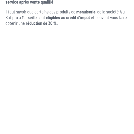
service après vente qualifié.
Il faut savoir que certains des produits de
menuiserie
de la société Alu-
Batipro à Marseille sont
éligibles au crédit d’impôt
et peuvent vous faire
obtenir une
réduction de 30 %.
Une question, un projet ?
04 91 45 27 95
06 62 71 78 00
N’hésitez pas à nous appeler pour une réponse rapide et directe à toutes
vos interrogations ! Notre équipe chaleureuse est à votre écoute pour vous
guider et vous conseiller de manière personnalisée.