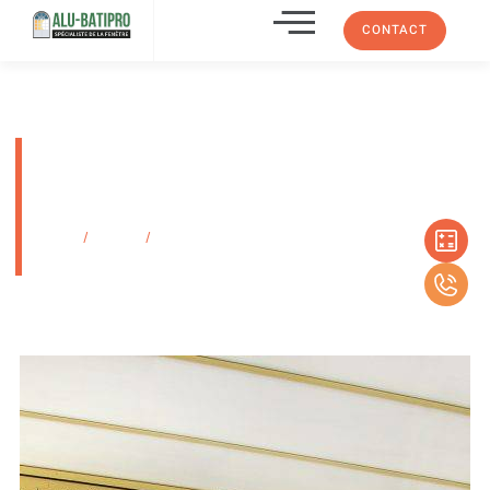
CONTACT
Akra Therm Confort toiture de
véranda en plaques
polycarbonate multiparois
Accueil
/
Produits
/
Akra Therm Confort toiture de véranda en plaques
polycarbonate multiparois