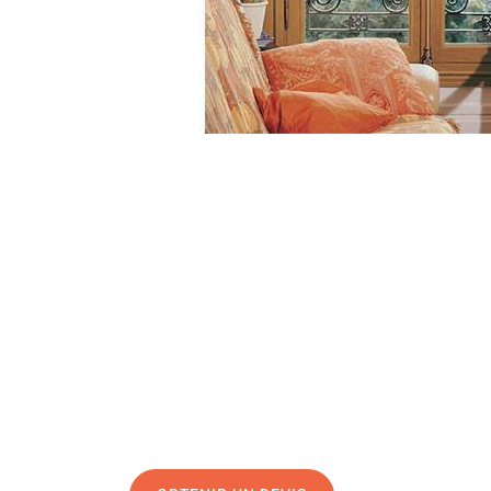
Une question, un projet ?
04 91 45 27 95
N’hésitez pas à nous appeler pour une réponse rapide 
équipe chaleureuse est à votre écoute pour vous gui