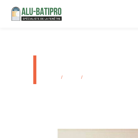
Fenêtre en
Accueil
/
Produits
/
Fenêtre en bois