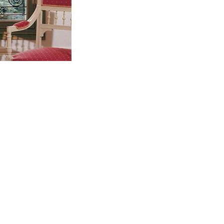
06 62 71 78 00
et directe à toutes vos interrogations ! Notre
der et vous conseiller de manière personnalisée.