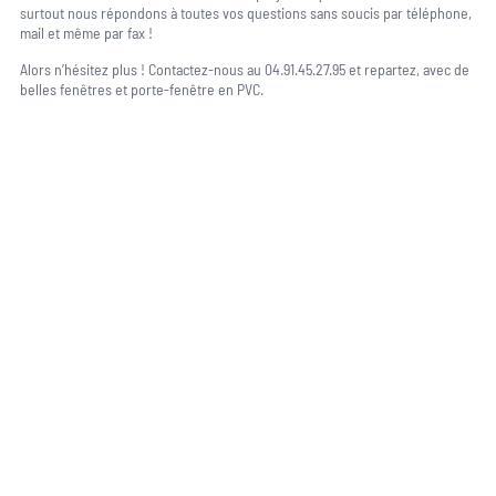
surtout nous répondons à toutes vos questions sans soucis par téléphone,
mail et même par fax !
Alors n’hésitez plus ! Contactez-nous au 04.91.45.27.95 et repartez, avec de
belles fenêtres et porte-fenêtre en PVC.
Une question, un projet ?
04 91 45 27 95
06 62 71 78 00
N’hésitez pas à nous appeler pour une réponse rapide et directe à toutes
vos interrogations ! Notre équipe chaleureuse est à votre écoute pour vous
guider et vous conseiller de manière personnalisée.