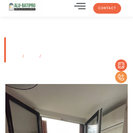
CONTACT
Porte-fenêtre bicolor PVC le
beausset
Accueil
/
Produits
/
Porte-fenêtre bicolor PVC le beausset