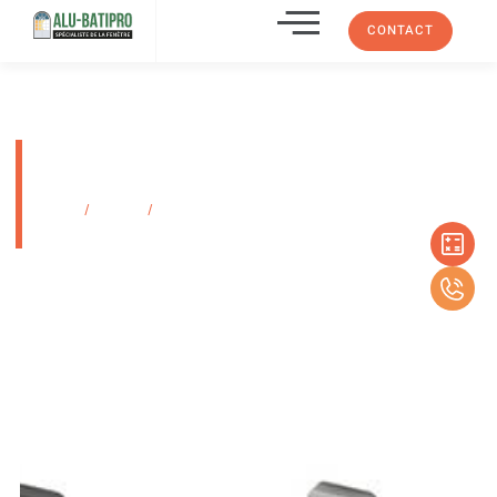
CONTACT
Poignées de porte, fenêtre &
Coulissant S-LINE marseille
Accueil
/
Produits
/
Poignées de porte, fenêtre & Coulissant S-LINE
marseille