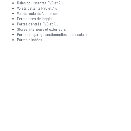
Baies coulissantes PVC et Alu
Volets battants PVC et Alu
Volets roulants Aluminium
Fermetures de loggia
Portes d’entrée PVC et Alu
Stores interieurs et exterieurs
Portes de garage sectionnelles et basculant
Portes blindées …
Une question, un projet ?
04 91 45 27 95
06 62 71 78 00