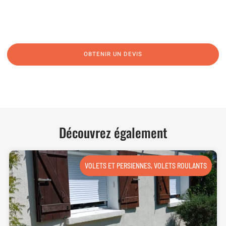
N’hésitez pas à nous appeler pour une réponse rapide et directe à toutes
vos interrogations ! Notre équipe chaleureuse est à votre écoute pour vous
guider et vous conseiller de manière personnalisée.
OBTENIR UN DEVIS
NOUS CONTACTER
Découvrez également
VOLETS ET PERSIENNES
,
VOLETS ROULANTS