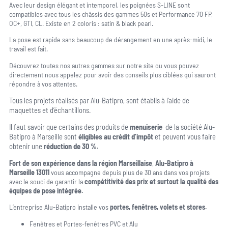
Avec leur design élégant et intemporel, les poignées S-LINE sont
compatibles avec tous les châssis des gammes 50s et Performance 70 FP,
OC+, GTI, CL. Existe en 2 coloris : satin & black pearl.
La pose est rapide sans beaucoup de dérangement en une après-midi, le
travail est fait.
Découvrez toutes nos autres gammes sur notre site ou vous pouvez
directement nous appelez pour avoir des conseils plus ciblées qui sauront
répondre à vos attentes.
Tous les projets réalisés par Alu-Batipro, sont établis à l’aide de
maquettes et d’échantillons.
Il faut savoir que certains des produits de
menuiserie
de la société Alu-
Batipro à Marseille sont
éligibles au crédit d’impôt
et peuvent vous faire
obtenir une
réduction de 30 %.
Fort de son expérience dans la région Marseillaise
,
Alu-Batipro à
Marseille 13011
vous accompagne depuis plus de 30 ans dans vos projets
avec le souci de garantir la
compétitivité des prix et surtout la qualité des
équipes de pose intégrée.
L’entreprise Alu-Batipro installe vos
portes, fenêtres, volets et stores.
Fenêtres et Portes-fenêtres PVC et Alu