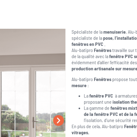
Spécialiste de la
menuiserie
, Alu-
spécialiste de la
pose, l’installat
fenêtres en PVC
.
Alu-batipro
Fenêtres
travaille sur 
de la qualité avec la
fenêtre PVC s
évidemment d’allier l’efficacité de
production artisanale sur mesur
Alu-batipro
Fenêtres
propose tout
mesure
:
La
fenêtre PVC
à armatures 
proposant une
isolation th
La gamme de
fenêtres mix
de la fenêtre PVC et de la f
l’isolation, d’une sécurité 
En plus de cela, Alu-batipro
Fenêt
vitrages.