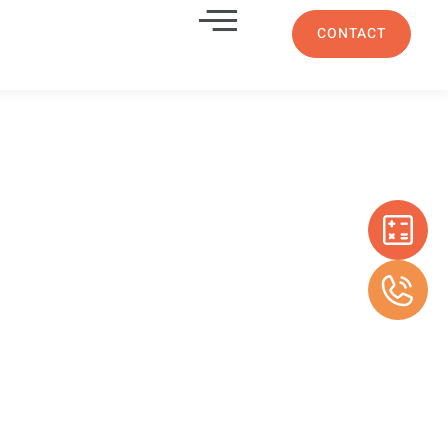
CONTACT
VC avec
 de portes