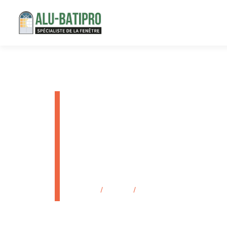
Installati
double ou t
fenêtres L
Accueil
/
Produits
/
Installation de fenêtres PVC 