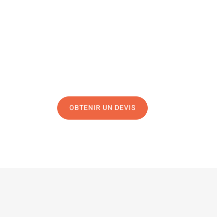
Une question, un projet ?
04 91 45 27 95
N’hésitez pas à nous appeler pour une réponse rapide 
équipe chaleureuse est à votre écoute pour vous gui
OBTENIR UN DEVIS
NOUS CONTAC