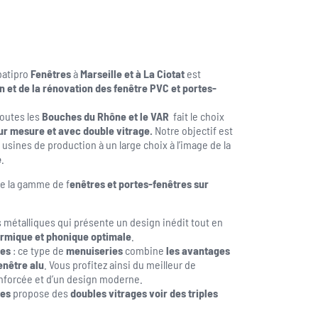
batipro
Fenêtres
à
Marseille et à La Ciotat
est
ion et de la rénovation des fenêtre PVC et portes-
toutes les
Bouches du Rhône et le VAR
fait le choix
ur mesure et avec double vitrage.
Notre objectif est
s usines de production à un large choix à l’image de la
e
.
e la gamme de f
enêtres et portes-fenêtres sur
métalliques qui présente un design inédit tout en
ermique et phonique optimale
.
tes
: ce type de
menuiseries
combine
les avantages
enêtre alu
. Vous profitez ainsi du meilleur de
renforcée et d’un design moderne.
res
propose des
doubles vitrages voir des triples