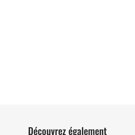
06 62 71 78 00
et directe à toutes vos interrogations ! Notre
der et vous conseiller de manière personnalisée.
TER
Découvrez également