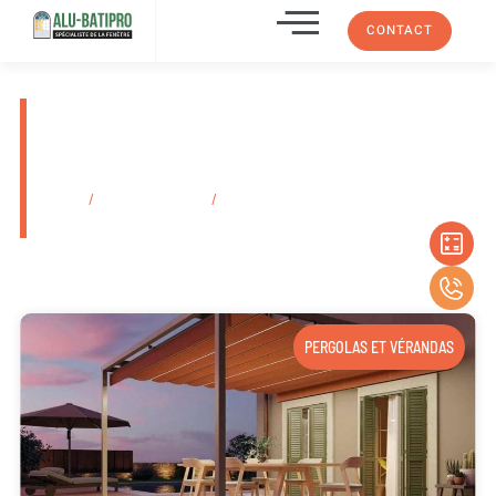
CONTACT
Vente de fenêtre battante alu
Sapa Cassis En Provence-
Alpes-Côte D’azur
Accueil
/
Secteurs d'activité
/
Vente de fenêtre battante alu Sapa Cassis
En Provence-Alpes-Côte D’azur
PERGOLAS ET VÉRANDAS