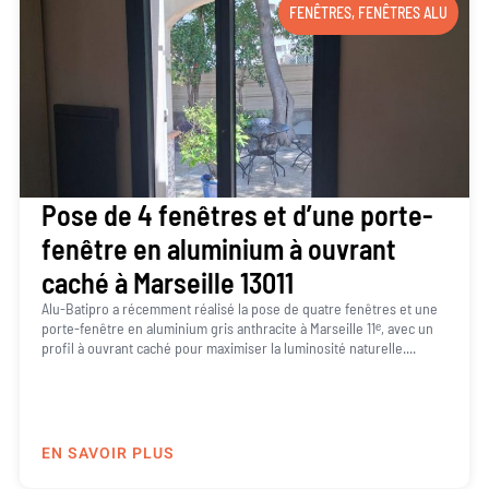
FENÊTRES
,
FENÊTRES ALU
Pose de 4 fenêtres et d’une porte-
fenêtre en aluminium à ouvrant
caché à Marseille 13011
Alu-Batipro a récemment réalisé la pose de quatre fenêtres et une
porte-fenêtre en aluminium gris anthracite à Marseille 11ᵉ, avec un
profil à ouvrant caché pour maximiser la luminosité naturelle....
EN SAVOIR PLUS