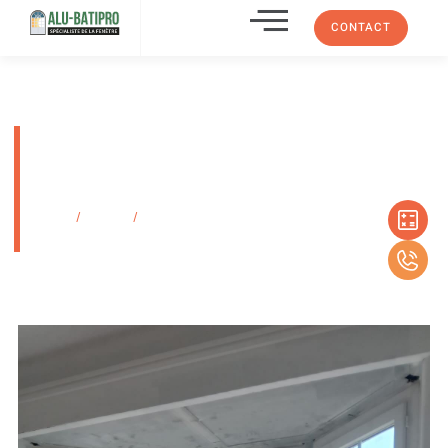
CONTACT
Remplacement de fenêtres
simple vitrage PVC dans un
appartement à Marseille
Accueil
/
Produits
/
Remplacement de fenêtres simple vitrage PVC dans
un appartement à Marseille