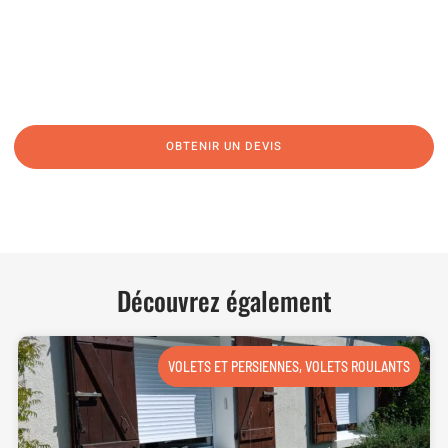
06 62 71 78 00
N’hésitez pas à nous appeler pour une réponse rapide et directe à toutes
vos interrogations ! Notre équipe chaleureuse est à votre écoute pour vous
guider et vous conseiller de manière personnalisée.
OBTENIR UN DEVIS
NOUS CONTACTER
Découvrez également
VOLETS ET PERSIENNES
,
VOLETS ROULANTS