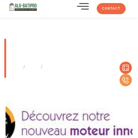
CONTACT
Installation de volets roulants
pour maison à Marseille La
valentine
Accueil
/
Produits
/
Installation de volets roulants pour maison à Marseille
La valentine