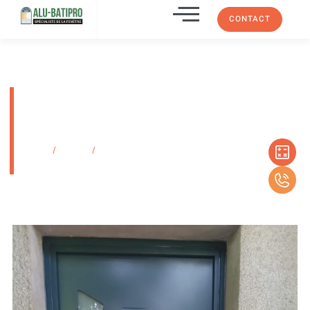
CONTACT
Installation d’une porte d’entrée
en acier laqué gris anthracite à
Marseille 13012
Accueil
/
Produits
/
Installation d’une porte d’entrée en acier laqué gris
anthracite à Marseille 13012