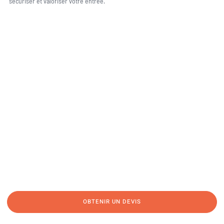
sécuriser et valoriser votre entrée.
Une question, un projet ?
04 91 45 27 95
06 62 71 78 00
N’hésitez pas à nous appeler pour une réponse rapide et directe à toutes
vos interrogations ! Notre équipe chaleureuse est à votre écoute pour vous
guider et vous conseiller de manière personnalisée.
OBTENIR UN DEVIS
NOUS CONTACTER