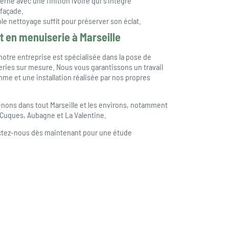
rne avec une finition ivoire qui s’intègre
 façade.
ple nettoyage suffit pour préserver son éclat.
t en menuiserie à Marseille
notre entreprise est spécialisée dans la pose de
eries sur mesure. Nous vous garantissons un travail
me et une installation réalisée par nos propres
enons dans tout Marseille et les environs, notamment
e-Cuques, Aubagne et La Valentine.
tez-nous dès maintenant pour une étude