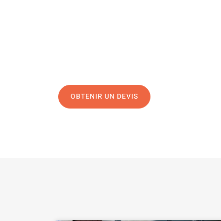
Une question, un projet ?
04 91 45 27 95
N’hésitez pas à nous appeler pour une réponse rapide 
équipe chaleureuse est à votre écoute pour vous gui
OBTENIR UN DEVIS
NOUS CONTAC