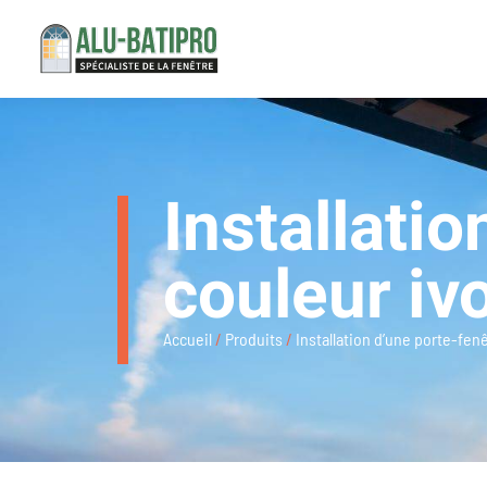
Installati
couleur iv
Accueil
/
Produits
/
Installation d’une porte-fenê