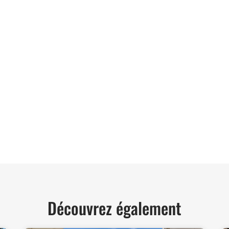
06 62 71 78 00
et directe à toutes vos interrogations ! Notre
der et vous conseiller de manière personnalisée.
TER
Découvrez également