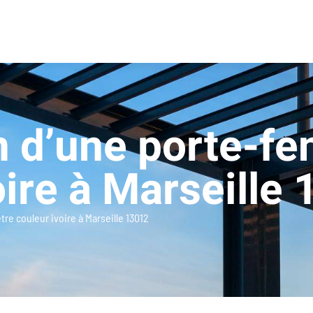
on d’une porte-fe
oire à Marseille
tre couleur ivoire à Marseille 13012