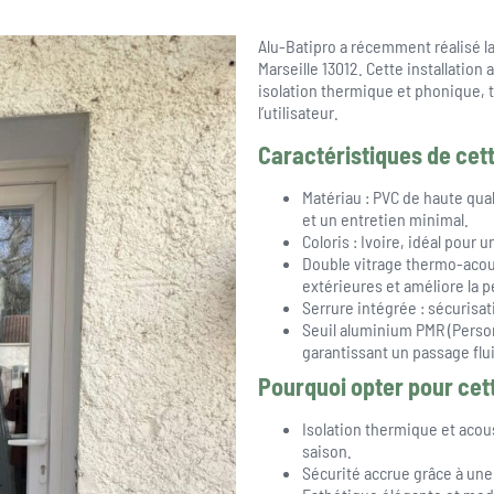
Alu-Batipro a récemment réalisé la
Marseille 13012. Cette installation 
isolation thermique et phonique, 
l’utilisateur.
Caractéristiques de cett
Matériau : PVC de haute qua
et un entretien minimal.
Coloris : Ivoire, idéal pour 
Double vitrage thermo-acous
extérieures et améliore la
Serrure intégrée : sécurisat
Seuil aluminium PMR (Personn
garantissant un passage flu
Pourquoi opter pour cett
Isolation thermique et aco
saison.
Sécurité accrue grâce à une