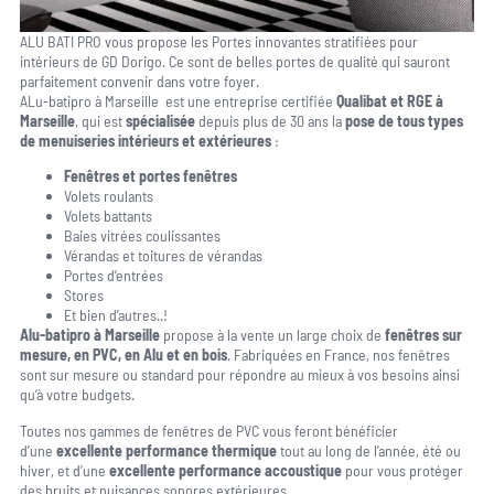
ALU BATI PRO vous propose les Portes innovantes stratifiées pour
intérieurs de GD Dorigo. Ce sont de belles portes de qualité qui sauront
parfaitement convenir dans votre foyer.
ALu-batipro à Marseille est une entreprise certifiée
Qualibat et RGE à
Marseille
, qui est
spécialisée
depuis plus de 30 ans la
pose de tous types
de menuiseries intérieurs et
extérieures
:
Fenêtres et portes fenêtres
Volets roulants
Volets battants
Baies vitrées coulissantes
Vérandas et toitures de vérandas
Portes d’entrées
Stores
Et bien d’autres..!
Alu-batipro à Marseille
propose à la vente un large choix de
fenêtres sur
mesure, en PVC, en Alu et en bois
. Fabriquées en France, nos fenêtres
sont sur mesure ou standard pour répondre au mieux à vos besoins ainsi
qu’à votre budgets.
Toutes nos gammes de fenêtres de PVC vous feront bénéficier
d’une
excellente performance thermique
tout au long de l’année, été ou
hiver, et d’une
excellente performance accoustique
pour vous protéger
des bruits et nuisances sonores extérieures.