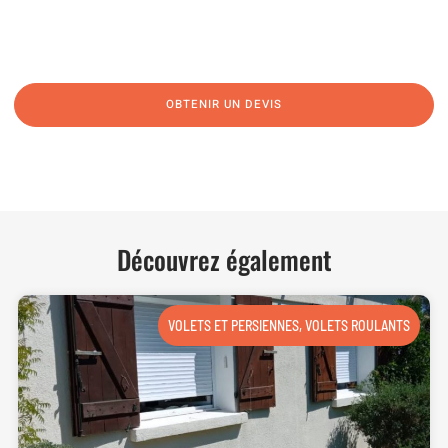
N’hésitez pas à nous appeler pour une réponse rapide et directe à toutes
vos interrogations ! Notre équipe chaleureuse est à votre écoute pour vous
guider et vous conseiller de manière personnalisée.
OBTENIR UN DEVIS
NOUS CONTACTER
Découvrez également
VOLETS ET PERSIENNES
,
VOLETS ROULANTS