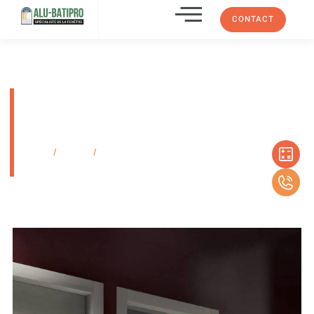
CONTACT
Portes innovantes stratifiées
pour intérieurs de GD Dorigo à
Bandol
Accueil
/
Produits
/
Portes innovantes stratifiées pour intérieurs de GD
Dorigo à Bandol