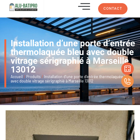
CONTACT
Installation d’une porte d’entrée
thermolaquée bleu avec double
vitrage sérigraphié à Marseille
13012
Accueil
/
Produits
/
Installation d’une porte d’entrée thermolaquée bleu
avec double vitrage sérigraphié à Marseille 13012