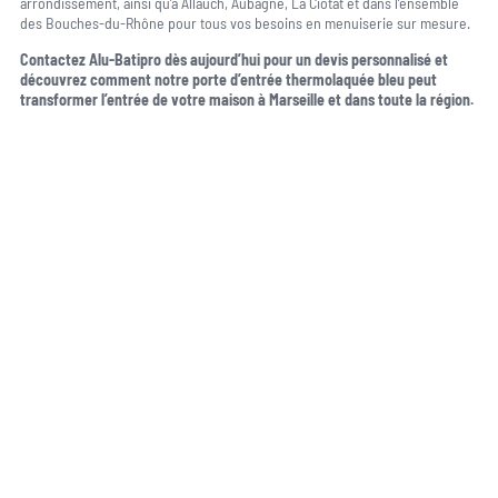
arrondissement, ainsi qu’à Allauch, Aubagne, La Ciotat et dans l’ensemble
des Bouches-du-Rhône pour tous vos besoins en menuiserie sur mesure.
Contactez Alu-Batipro dès aujourd’hui pour un devis personnalisé et
découvrez comment notre porte d’entrée thermolaquée bleu peut
transformer l’entrée de votre maison à Marseille et dans toute la région.
Une question, un projet ?
04 91 45 27 95
06 62 71 78 00
N’hésitez pas à nous appeler pour une réponse rapide et directe à toutes
vos interrogations ! Notre équipe chaleureuse est à votre écoute pour vous
guider et vous conseiller de manière personnalisée.