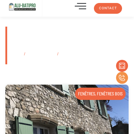
CONTACT
Pose de volet roulant alu sur
mesure Marseille Château-
Gombert 13013
Accueil
/
Secteurs d'activité
/
Pose de volet roulant alu sur mesure
Marseille Château-Gombert 13013
FENÊTRES
,
FENÊTRES BOIS