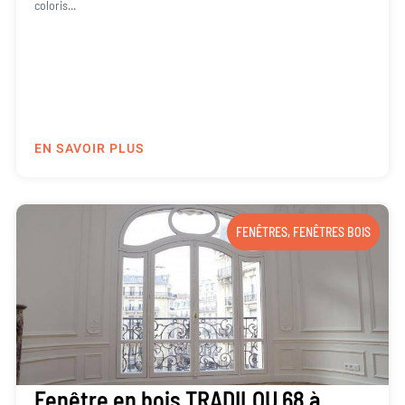
coloris...
EN SAVOIR PLUS
FENÊTRES
,
FENÊTRES BOIS
Fenêtre en bois TRADILOU 68 à