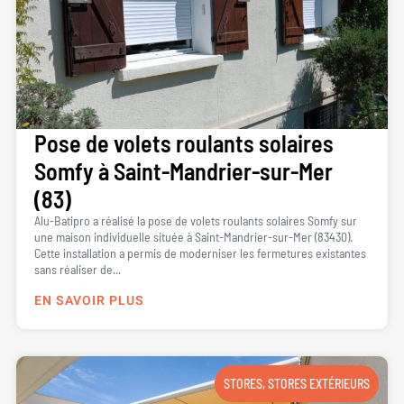
Pose de volets roulants solaires
Somfy à Saint-Mandrier-sur-Mer
(83)
Alu-Batipro a réalisé la pose de volets roulants solaires Somfy sur
une maison individuelle située à Saint-Mandrier-sur-Mer (83430).
Cette installation a permis de moderniser les fermetures existantes
sans réaliser de...
EN SAVOIR PLUS
STORES
,
STORES EXTÉRIEURS