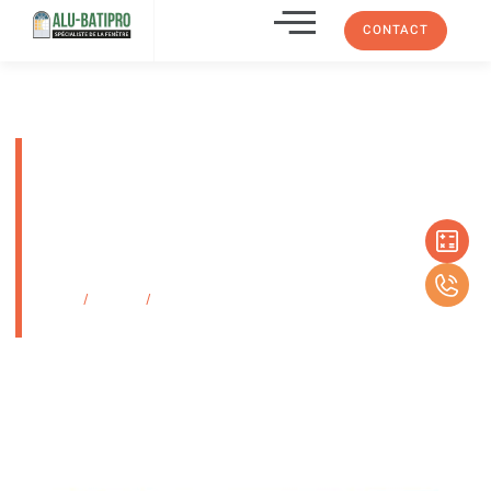
CONTACT
La pergola Pergol’Air
circulation de l’air, contrôle de
la chaleur, maîtrise de la
lumière, évacuation de l’eau de
pluie
Accueil
/
Produits
/
La pergola Pergol’Air circulation de l’air, contrôle de la
chaleur, maîtrise de la lumière, évacuation de l’eau de pluie