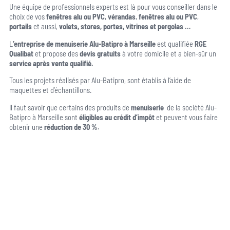
Une équipe de professionnels experts est là pour vous conseiller dans le
choix
de vos
fenêtres alu ou PVC
,
vérandas
,
fenêtres alu ou PVC
,
portails
et aussi,
volets, stores, portes, vitrines et pergolas …
L
’entreprise de menuiserie Alu-Batipro à Marseille
est qualifiée
RGE
Qualibat
et
propose des
devis gratuits
à votre domicile et a bien-sûr un
service après vente qualifié.
Tous les projets réalisés par Alu-Batipro, sont établis à l’aide de
maquettes et d’échantillons.
Il faut savoir que certains des produits de
menuiserie
de la société Alu-
Batipro à Marseille sont
éligibles au crédit d’impôt
et peuvent vous faire
obtenir une
réduction de 30 %.
Une question, un projet ?