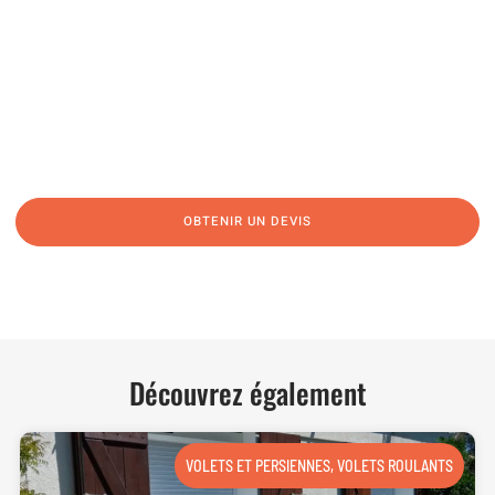
04 91 45 27 95
06 62 71 78 00
N’hésitez pas à nous appeler pour une réponse rapide et directe à toutes
vos interrogations ! Notre équipe chaleureuse est à votre écoute pour vous
guider et vous conseiller de manière personnalisée.
OBTENIR UN DEVIS
NOUS CONTACTER
Découvrez également
VOLETS ET PERSIENNES
,
VOLETS ROULANTS