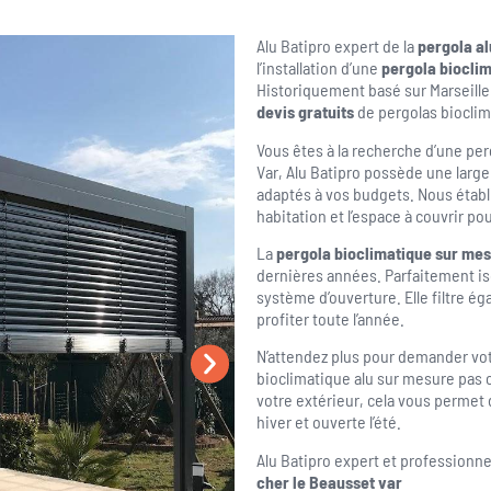
Alu Batipro expert de la
pergola al
l’installation d’une
pergola bioclim
Historiquement basé sur Marseille 
devis gratuits
de pergolas bioclim
Vous êtes à la recherche d’une per
Var, Alu Batipro possède une lar
adaptés à vos budgets. Nous établ
habitation et l’espace à couvrir po
La
pergola bioclimatique sur mes
dernières années. Parfaitement iso
système d’ouverture. Elle filtre é
profiter toute l’année.
N’attendez plus pour demander votr
bioclimatique alu sur mesure pas 
votre extérieur, cela vous permet
hiver et ouverte l’été.
Alu Batipro expert et professionne
cher le Beausset var