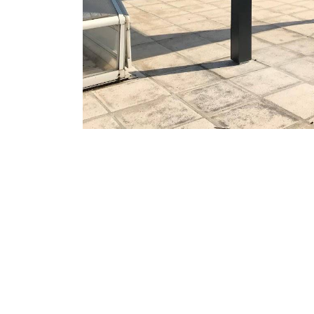
Une question, un projet ?
04 91 45 27 95
N’hésitez pas à nous appeler pour une réponse rapide 
équipe chaleureuse est à votre écoute pour vous gui