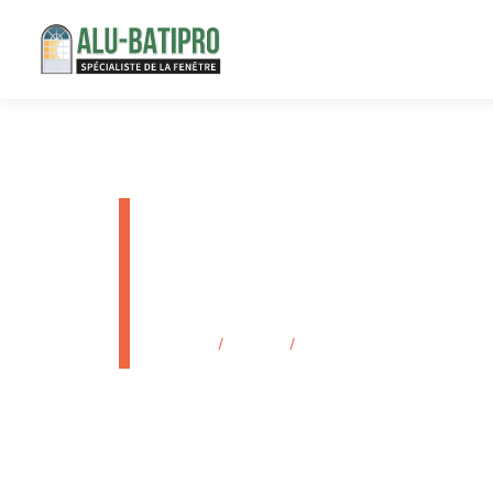
Pergola bi
pas cher l
Accueil
/
Produits
/
Pergola bioclimatique alu s