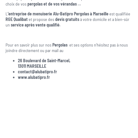
choix de vos
pergolas et de vos vérandas …
L
’entreprise de menuiserie Alu-Batipro Pergolas à Marseille
est qualifiée
RGE Qualibat
et propose des
devis gratuits
à votre domicile et a bien-sûr
un
service après vente qualifié.
Pour en savoir plus sur nos
Pergolas
et ses options n’hésitez pas à nous
joindre directement ou par mail au
26 Boulevard de Saint-Marcel,
13011 MARSEILLE
contact@alubatipro.fr
www.alubatipro.fr