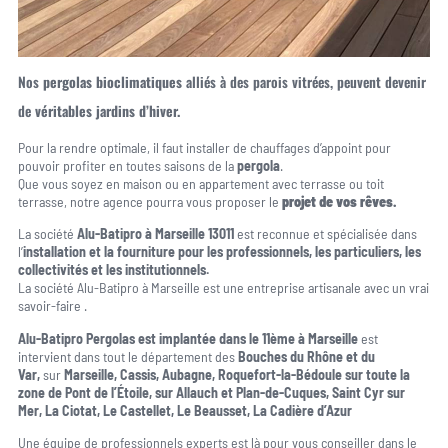
Nos
pergolas bioclimatiques
alliés à des parois vitrées, peuvent devenir
de
véritables jardins d’hiver.
Pour la rendre optimale, il faut installer de chauffages d’appoint pour
pouvoir profiter en toutes saisons de la
pergola
.
Que vous soyez en maison ou en appartement avec terrasse ou toit
terrasse, notre agence pourra vous proposer le
projet de vos rêves.
La société
Alu-Batipro à Marseille 13011
est reconnue et spécialisée dans
l’
installation et la fourniture pour les professionnels, les particuliers, les
collectivités et les institutionnels.
La société Alu-Batipro à Marseille est une entreprise artisanale avec un vrai
savoir-faire .
Alu-Batipro Pergolas est implantée dans le 11ème à Marseille
est
intervient dans tout le département des
Bouches du Rhône
et du
Var,
sur
Marseille, Cassis, Aubagne, Roquefort-la-Bédoule sur toute la
zone de Pont de l’Étoile, sur Allauch et Plan-de-Cuques, Saint Cyr sur
Mer, La Ciotat, Le Castellet, Le Beausset, La C
adière d’Azur
Une équipe de professionnels experts est là pour vous conseiller dans le