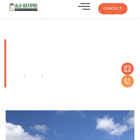
CONTACT
Pergolas bioclimatiques
Jardins d’hiver sur Marseille et
sa région et le Var dans la
gamme pergola vitrée
Accueil
/
Produits
/
Pergolas bioclimatiques Jardins d’hiver sur Marseille
et sa région et le Var dans la gamme pergola vitrée