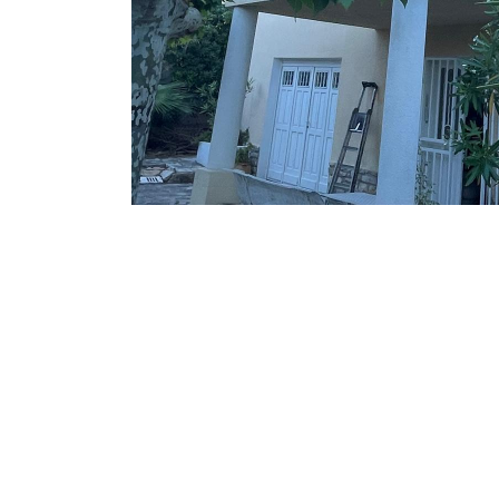
Une question, un projet ?
04 91 45 27 95
N’hésitez pas à nous appeler pour une réponse rapide 
équipe chaleureuse est à votre écoute pour vous gui