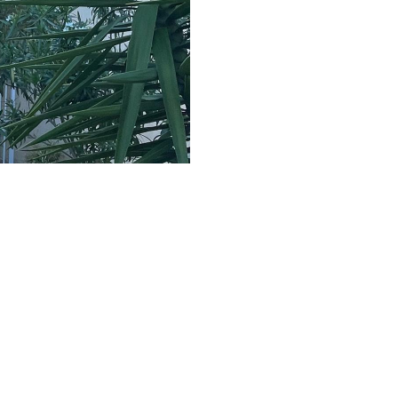
06 62 71 78 00
et directe à toutes vos interrogations ! Notre
der et vous conseiller de manière personnalisée.