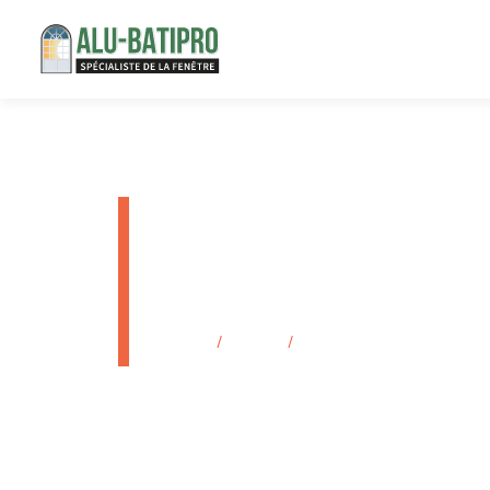
Installati
vitrage Ma
Accueil
/
Produits
/
Installation de fenêtres alu 