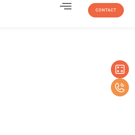
CONTACT
u double
tine 13011