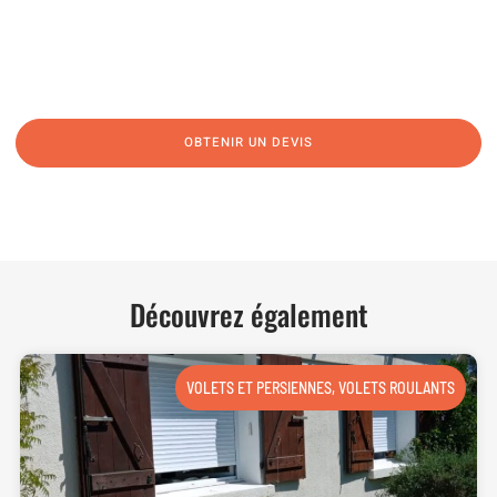
06 62 71 78 00
N’hésitez pas à nous appeler pour une réponse rapide et directe à toutes
vos interrogations ! Notre équipe chaleureuse est à votre écoute pour vous
guider et vous conseiller de manière personnalisée.
OBTENIR UN DEVIS
NOUS CONTACTER
Découvrez également
VOLETS ET PERSIENNES
,
VOLETS ROULANTS