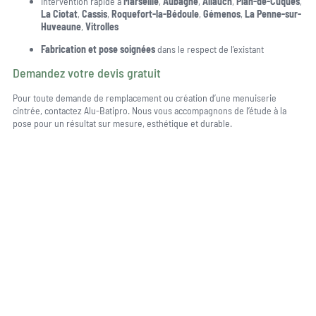
Intervention rapide à
Marseille
,
Aubagne
,
Allauch
,
Plan-de-Cuques
,
La Ciotat
,
Cassis
,
Roquefort-la-Bédoule
,
Gémenos
,
La Penne-sur-
Huveaune
,
Vitrolles
Fabrication et pose soignées
dans le respect de l’existant
Demandez votre devis gratuit
Pour toute demande de remplacement ou création d’une menuiserie
cintrée, contactez Alu-Batipro. Nous vous accompagnons de l’étude à la
pose pour un résultat sur mesure, esthétique et durable.
Une question, un projet ?
04 91 45 27 95