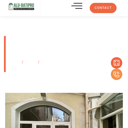
CONTACT
Installation d’une porte-fenêtre
cintrée sur mesure à Marseille
13001
Accueil
/
Produits
/
Installation d’une porte-fenêtre cintrée sur mesure à
Marseille 13001