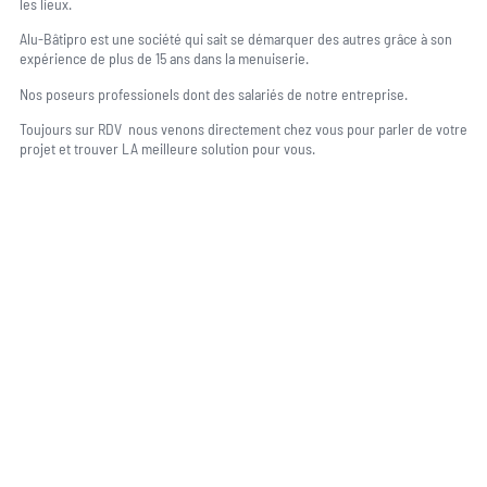
les lieux.
Alu-Bâtipro est une société qui sait se démarquer des autres grâce à son
expérience de plus de 15 ans dans la menuiserie.
Nos poseurs professionels dont des salariés de notre entreprise.
Toujours sur RDV nous venons directement chez vous pour parler de votre
projet et trouver LA meilleure solution pour vous.
Une question, un projet ?
04 91 45 27 95
06 62 71 78 00
N’hésitez pas à nous appeler pour une réponse rapide et directe à toutes