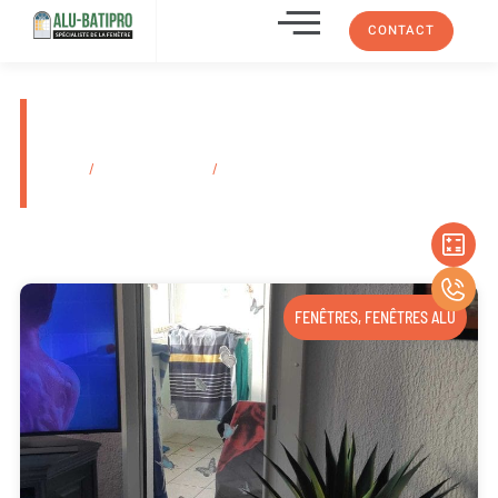
CONTACT
Achat de porte d’entrée vitrée
en métal Aubagne 13400
Accueil
/
Secteurs d'activité
/
Achat de porte d’entrée vitrée en métal
Aubagne 13400
FENÊTRES
,
FENÊTRES ALU