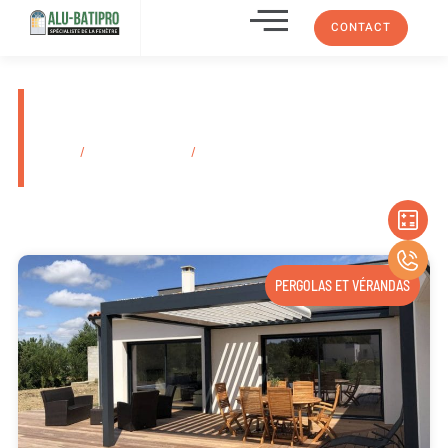
CONTACT
Prix installation de persienne
en bois Plan-De-Cuques 13380
Accueil
/
Secteurs d'activité
/
Prix installation de persienne en bois
Plan-De-Cuques 13380
PERGOLAS ET VÉRANDAS