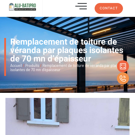
CONTACT
Remplacement de toiture de
véranda par plaques isolantes
de 70 mn d’épaisseur
Accueil
/
Produits
/
Remplacement de toiture de véranda par plaques
isolantes de 70 mn d’épaisseur