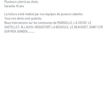
Plusieurs coloris au choix.
Garantie 10 ans
La toiture a été réalisé par nos équipes de poseurs salariés.
Tous nos devis sont gratuits.
Nous intervenons sur les communes de MARSEILLE, LA CIOTAT, LE
CASTELLET, ALLAUCH, ROQUEFORT LA BEDOULE, LE BEAUSSET, SAINT CYR
SUR MER, BANDOL……..
Une question, un projet ?
04 91 45 27 95
06 62 71 78 00
N’hésitez pas à nous appeler pour une réponse rapide et directe à toutes