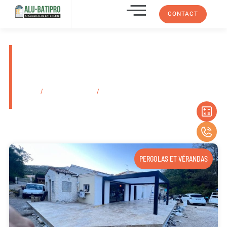
CONTACT
Vente de fenêtre battante alu
Sapa Marseille La Valentine
13011
Accueil
/
Secteurs d'activité
/
Vente de fenêtre battante alu Sapa
Marseille La Valentine 13011
PERGOLAS ET VÉRANDAS