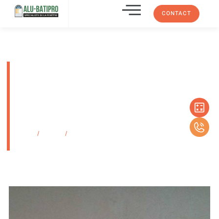
CONTACT
volets battants à lames
verticales 59 mm dauphinois en
bois pour façades
contemporaines ou en pierres
apparentes
Accueil
/
Produits
/
volets battants à lames verticales 59 mm dauphinois
en bois pour façades contemporaines ou en pierres apparentes