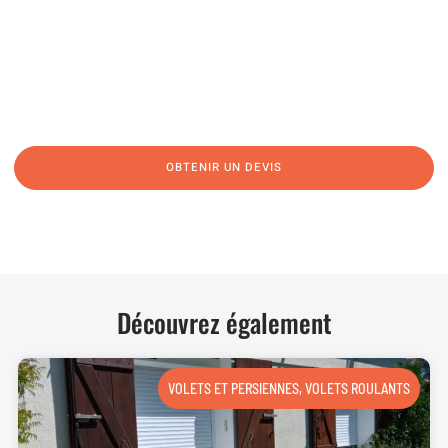
06 62 71 78 00
N’hésitez pas à nous appeler pour une réponse rapide et directe à toutes
vos interrogations ! Notre équipe chaleureuse est à votre écoute pour vous
guider et vous conseiller de manière personnalisée.
OBTENIR UN DEVIS
NOUS CONTACTER
Découvrez également
VOLETS ET PERSIENNES
,
VOLETS ROULANTS