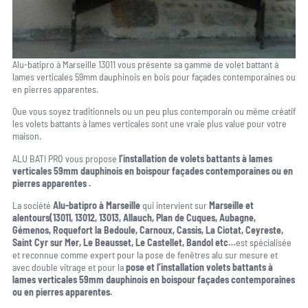
Alu-batipro à Marseille 13011 vous présente sa gamme de volet battant à
lames verticales 59mm dauphinois en bois pour façades contemporaines ou
en pierres apparentes.
Que vous soyez traditionnels ou un peu plus contemporain ou même créatif
les volets battants à lames verticales sont une vraie plus value pour votre
maison.
ALU BATI PRO vous propose
l’installation de volets battants à lames
verticales 59mm dauphinois en boispour façades contemporaines ou en
pierres apparentes .
La société
Alu-batipro à Marseille
qui intervient sur
Marseille et
alentours(13011, 13012, 13013, Allauch, Plan de Cuques, Aubagne,
Gémenos, Roquefort la Bedoule, Carnoux, Cassis, La Ciotat, Ceyreste,
Saint Cyr sur Mer, Le Beausset, Le Castellet, Bandol etc…
est spécialisée
et reconnue comme expert pour la pose de fenêtres alu sur mesure et
avec double vitrage et pour la
pose et l’installation volets battants à
lames verticales 59mm dauphinois en boispour façades contemporaines
ou en pierres apparentes.