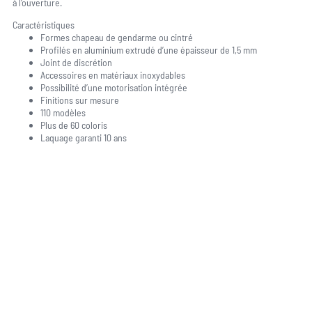
à l’ouverture.
Caractéristiques
Formes chapeau de gendarme ou cintré
Profilés en aluminium extrudé d’une épaisseur de 1,5 mm
Joint de discrétion
Accessoires en matériaux inoxydables
Possibilité d’une motorisation intégrée
Finitions sur mesure
110 modèles
Plus de 60 coloris
Laquage garanti 10 ans
Une question, un projet ?
04 91 45 27 95