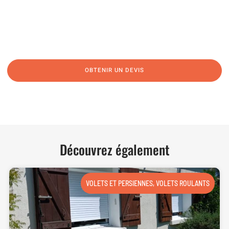
06 62 71 78 00
N’hésitez pas à nous appeler pour une réponse rapide et directe à toutes
vos interrogations ! Notre équipe chaleureuse est à votre écoute pour vous
guider et vous conseiller de manière personnalisée.
OBTENIR UN DEVIS
NOUS CONTACTER
Découvrez également
VOLETS ET PERSIENNES
,
VOLETS ROULANTS