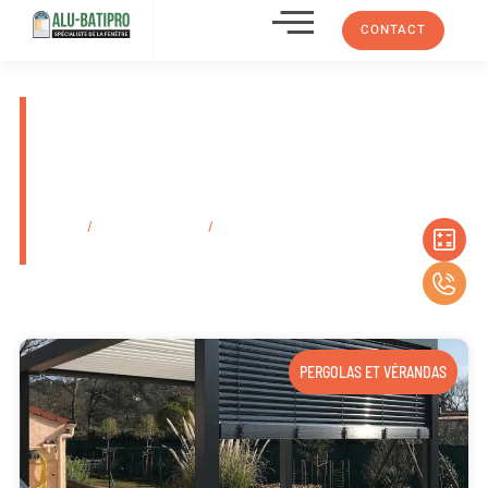
CONTACT
Installation de véranda
aluminium sur mesure Les
Caillols 13012 dans les
Bouches-Du-Rhône
Accueil
/
Secteurs d'activité
/
Installation de véranda aluminium sur
mesure Les Caillols 13012 dans les Bouches-Du-Rhône
PERGOLAS ET VÉRANDAS