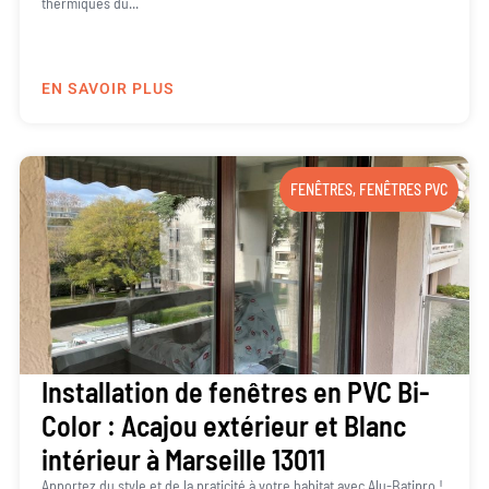
thermiques du...
EN SAVOIR PLUS
FENÊTRES
,
FENÊTRES PVC
Installation de fenêtres en PVC Bi-
Color : Acajou extérieur et Blanc
intérieur à Marseille 13011
Apportez du style et de la praticité à votre habitat avec Alu-Batipro !