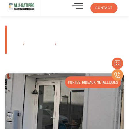
CONTACT
Pose de rideau métallique pour
magasin Marseille
Accueil
/
Secteurs d'activité
/
Pose de rideau métallique pour magasin
Marseille
PORTES
,
RIDEAUX MÉTALLIQUES