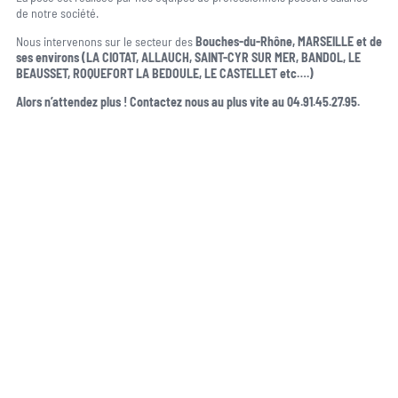
de notre société.
Nous intervenons sur le secteur des
Bouches-du-Rhône,
MARSEILLE et de
ses environs (LA CIOTAT, ALLAUCH, SAINT-CYR SUR MER, BANDOL, LE
BEAUSSET, ROQUEFORT LA BEDOULE, LE CASTELLET etc….)
Alors n’attendez plus ! Contactez nous au plus vite au 04.91.45.27.95.
Une question, un projet ?
04 91 45 27 95
06 62 71 78 00
N’hésitez pas à nous appeler pour une réponse rapide et directe à toutes
vos interrogations ! Notre équipe chaleureuse est à votre écoute pour vous