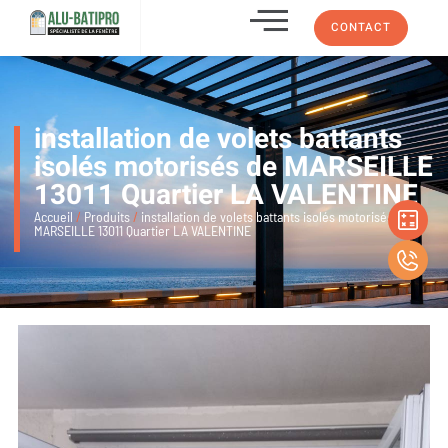
CONTACT
installation de volets battants
isolés motorisés de MARSEILLE
13011 Quartier LA VALENTINE
Accueil
/
Produits
/
installation de volets battants isolés motorisés de
MARSEILLE 13011 Quartier LA VALENTINE