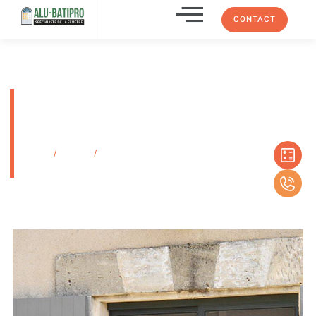
CONTACT
Moustiquaire coulissante idéale
pour équiper des baies vitrées
de grandes dimensions.
Accueil
/
Produits
/
Moustiquaire coulissante idéale pour équiper des
baies vitrées de grandes dimensions.