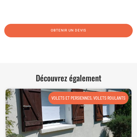
N’hésitez pas à nous appeler pour une réponse rapide et directe à toutes
vos interrogations ! Notre équipe chaleureuse est à votre écoute pour vous
guider et vous conseiller de manière personnalisée.
OBTENIR UN DEVIS
NOUS CONTACTER
Découvrez également
VOLETS ET PERSIENNES
,
VOLETS ROULANTS