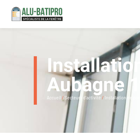
Installatio
Aubagne 
Accueil
/
Secteurs d'activité
/
Installation de po