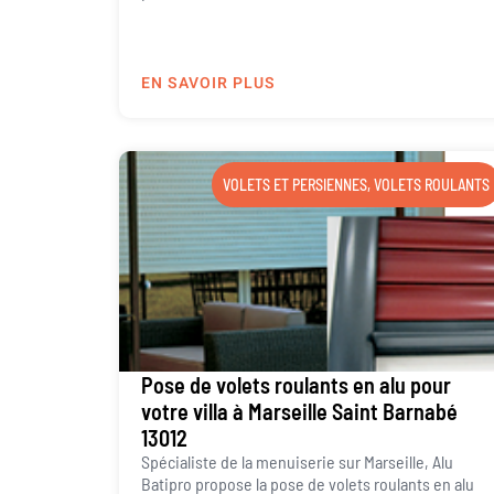
EN SAVOIR PLUS
VOLETS ET PERSIENNES
,
VOLETS ROULANTS
Pose de volets roulants en alu pour
votre villa à Marseille Saint Barnabé
13012
Spécialiste de la menuiserie sur Marseille, Alu
Batipro propose la pose de volets roulants en alu