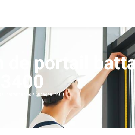
n de portail batt
13400
rtail battant en bois Aubagne 13400